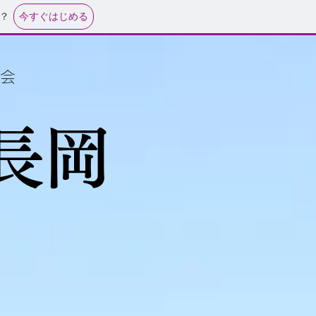
今すぐはじめる
？
会
ド長岡