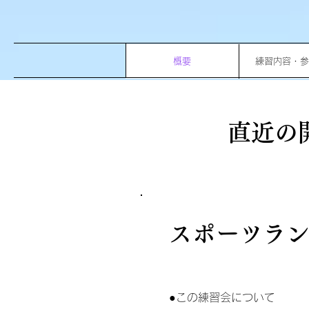
概要
練習内容・参
直近の
​スポーツラ
●この練習会について